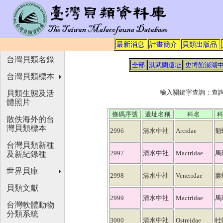
最新消息
計畫簡介
貝類出版品
台灣貝類名錄
全部
淇武蘭遺址
史博館澎湖
台灣貝類標本
輸入關鍵字查詢：查
貝類生態及活
體照片
條碼序號
遺址名稱
科名
散佚海外的台
灣貝類標本
2996
清水中社
Arcidae
魁
台灣貝類新種
2997
清水中社
Mactridae
馬
及新紀錄種
世界貝庫
2998
清水中社
Veneridae
簾
貝類文獻
2999
清水中社
Mactridae
馬
台灣軟體動物
分類系統
3000
清水中社
Ostreidae
牡