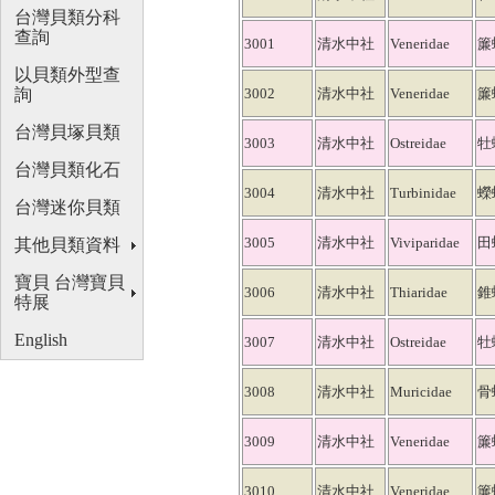
台灣貝類分科
查詢
3001
清水中社
Veneridae
簾
以貝類外型查
詢
3002
清水中社
Veneridae
簾
台灣貝塚貝類
3003
清水中社
Ostreidae
牡
台灣貝類化石
3004
清水中社
Turbinidae
蠑
台灣迷你貝類
3005
清水中社
Viviparidae
田
其他貝類資料
寶貝 台灣寶貝
3006
清水中社
Thiaridae
錐
特展
English
3007
清水中社
Ostreidae
牡
3008
清水中社
Muricidae
骨
3009
清水中社
Veneridae
簾
3010
清水中社
Veneridae
簾