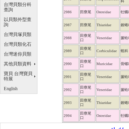
科
台灣貝類分科
查詢
2986
田寮尾
Ostreidae
牡蠣
以貝類外型查
詢
2987
田寮尾
Thiaridae
錐蜷
台灣貝塚貝類
田寮尾
2988
Veneridae
簾蛤
口
台灣貝類化石
田寮尾
2989
Corbiculidae
蜆科
口
台灣迷你貝類
田寮尾
其他貝類資料
2990
Muricidae
骨螺
口
寶貝 台灣寶貝
田寮尾
2991
Veneridae
簾蛤
特展
口
田寮尾
English
2992
Veneridae
簾蛤
口
田寮尾
2993
Thiaridae
錐蜷
口
田寮尾
2994
Ostreidae
牡蠣
口