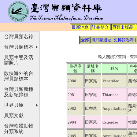
最新消息
計畫簡介
貝類出版品
台灣貝類名錄
全部
淇武蘭遺址
史博館澎湖
台灣貝類標本
輸入關鍵字查詢：查
貝類生態及活
體照片
條碼序
遺址名
科
科名
號
稱
散佚海外的台
灣貝類標本
2980
田寮尾
Veneridae
簾蛤
台灣貝類新種
及新紀錄種
2981
田寮尾
Thiaridae
錐蜷
世界貝庫
蘋果
2982
田寮尾
Ampullariidae
科
貝類文獻
2984
田寮尾
Ostreidae
牡蠣
台灣軟體動物
分類系統
蘋果
2985
田寮尾
Ampullariidae