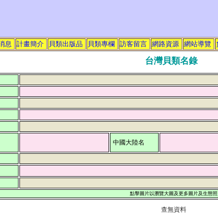
消息
計畫簡介
貝類出版品
貝類專欄
訪客留言
網路資源
網站導覽
台灣貝類名錄
中國大陸名
名
布
獻
點擊圖片以瀏覽大圖及更多圖片及生態照
查無資料