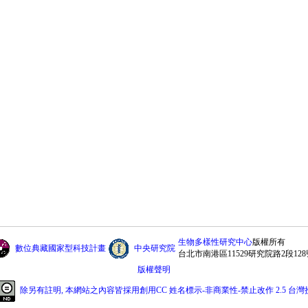
生物多樣性研究中心
版權所有
數位典藏國家型科技計畫
中央研究院
台北市南港區11529研究院路2段128
版權聲明
除另有註明, 本網站之內容皆採用創用CC 姓名標示-非商業性-禁止改作 2.5 台