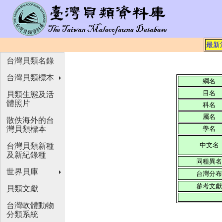
最新
台灣貝類名錄
台灣貝類標本
綱名
目名
貝類生態及活
體照片
科名
屬名
散佚海外的台
灣貝類標本
學名
中文名
台灣貝類新種
及新紀錄種
同種異
世界貝庫
台灣分
參考文
貝類文獻
台灣軟體動物
分類系統