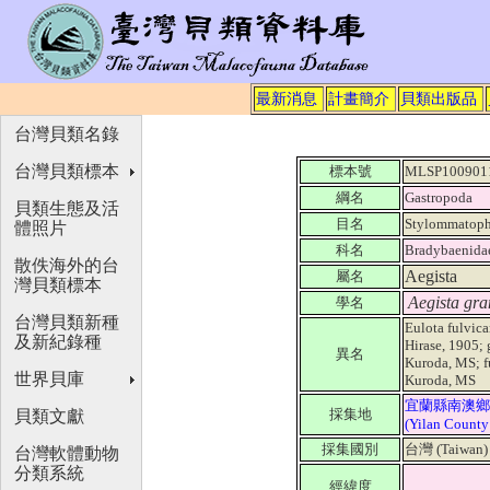
最新消息
計畫簡介
貝類出版品
台灣貝類名錄
台灣貝類標本
標本號
MLSP100901
綱名
Gastropoda
貝類生態及活
目名
Stylommatoph
體照片
科名
Bradybaenida
散佚海外的台
Aegista
屬名
灣貝類標本
Aegista gra
學名
台灣貝類新種
Eulota fulvica
及新紀錄種
Hirase, 1905;
異名
Kuroda, MS; f
世界貝庫
Kuroda, MS
宜蘭縣南澳鄉
採集地
貝類文獻
(Yilan County
採集國別
台灣 (Taiwan
台灣軟體動物
分類系統
經緯度