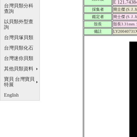
E 121.7438
台灣貝類分科
採集者
簡士傑 (S. J. J
查詢
鑑定者
簡士傑 (S. J. J
以貝類外型查
殼長
殼長3.31mm.
詢
備註
LY20040731
台灣貝塚貝類
台灣貝類化石
台灣迷你貝類
其他貝類資料
寶貝 台灣寶貝
特展
English