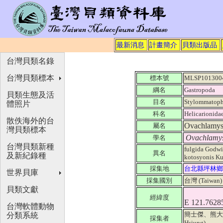
最新消息
計畫簡介
貝類出版品
台灣貝類名錄
台灣貝類標本
標本號
MLSP101300
綱名
Gastropoda
貝類生態及活
目名
Stylommatoph
體照片
科名
Helicarionida
散佚海外的台
Ovachlamy
屬名
灣貝類標本
Ovachlamys
學名
台灣貝類新種
fulgida Godwi
異名
及新紀錄種
kotosyonis K
採集地
台北縣坪林鄉
世界貝庫
採集國別
台灣 (Taiwan
貝類文獻
經緯度
E 121.7628
台灣軟體動物
簡士傑、熊大維 (Ji
分類系統
採集者
Hsiung)