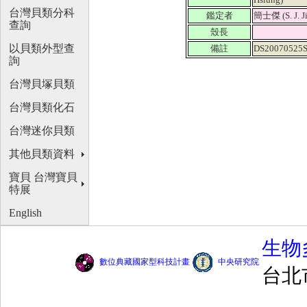
台灣貝類分科
鑑定者
簡士傑 (S. J. J
查詢
殼長
以貝類外型查
備註
DS20070525S
詢
台灣貝塚貝類
台灣貝類化石
台灣迷你貝類
其他貝類資料
寶貝 台灣寶貝
特展
English
生物
數位典藏國家型科技計畫
中央研究院
台北