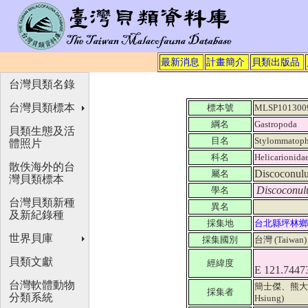
最新消息
計畫簡介
貝類出版品
台灣貝類名錄
台灣貝類標本
標本號
MLSP101300
綱名
Gastropoda
貝類生態及活
目名
Stylommatoph
體照片
科名
Helicarionida
散佚海外的台
Discoconul
屬名
灣貝類標本
Discoconulu
學名
台灣貝類新種
異名
及新紀錄種
採集地
台北縣坪林鄉
世界貝庫
採集國別
台灣 (Taiwan
貝類文獻
經緯度
E 121.7447
台灣軟體動物
簡士傑、熊大維 (Ji
採集者
分類系統
Hsiung)