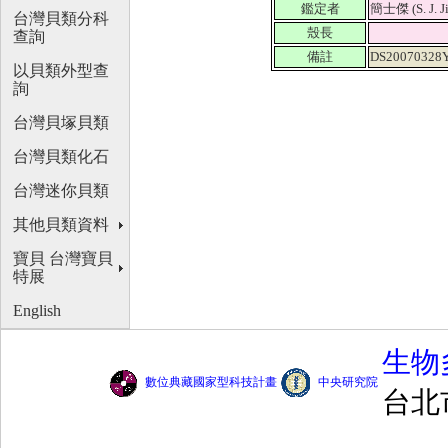
鑑定者
簡士傑 (S. J. J
台灣貝類分科
殼長
查詢
備註
DS20070328
以貝類外型查
詢
台灣貝塚貝類
台灣貝類化石
台灣迷你貝類
其他貝類資料
寶貝 台灣寶貝
特展
English
生物
數位典藏國家型科技計畫
中央研究院
台北