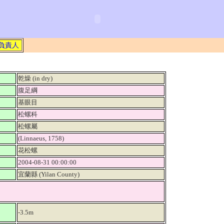
負責人
乾燥 (in dry)
腹足綱
基眼目
松螺科
松螺屬
(Linnaeus, 1758)
花松螺
2004-08-31 00:00:00
宜蘭縣 (Yilan County)
-3.5m