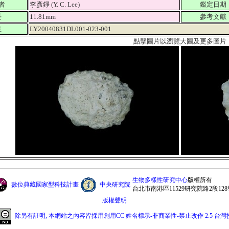
者
李彥錚 (Y. C. Lee)
鑑定日期
長
11.81mm
參考文獻
註
LY20040831DL001-023-001
點擊圖片以瀏覽大圖及更多圖片
生物多樣性研究中心
版權所有
數位典藏國家型科技計畫
中央研究院
台北市南港區11529研究院路2段128
版權聲明
除另有註明, 本網站之內容皆採用創用CC 姓名標示-非商業性-禁止改作 2.5 台