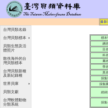
最新
台灣貝類名錄
台灣貝類標本
標本
綱
貝類生態及活
目
體照片
科
散佚海外的台
屬
灣貝類標本
學
台灣貝類新種
異
及新紀錄種
採集
世界貝庫
採集
貝類文獻
經緯
台灣軟體動物
採集
分類系統