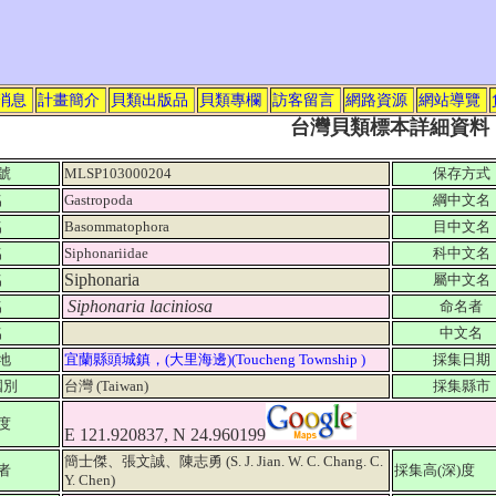
消息
計畫簡介
貝類出版品
貝類專欄
訪客留言
網路資源
網站導覽
台灣貝類標本詳細資料
號
MLSP103000204
保存方式
名
Gastropoda
綱中文名
名
Basommatophora
目中文名
名
Siphonariidae
科中文名
Siphonaria
名
屬中文名
Siphonaria laciniosa
名
命名者
名
中文名
地
宜蘭縣頭城鎮，(大里海邊)(Toucheng Township )
採集日期
國別
台灣 (Taiwan)
採集縣市
度
E 121.920837, N 24.960199
簡士傑、張文誠、陳志勇 (S. J. Jian. W. C. Chang. C.
者
採集高(深)度
Y. Chen)