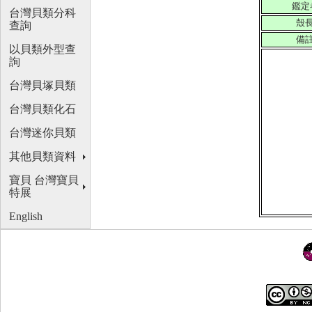
鑑定
台灣貝類分科
殼
查詢
備
以貝類外型查
詢
台灣貝塚貝類
台灣貝類化石
台灣迷你貝類
其他貝類資料
寶貝 台灣寶貝
特展
English