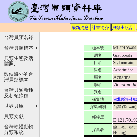
最新消息
計畫簡介
貝類出版品
台灣貝類名錄
台灣貝類標本
標本號
MLSP108400
綱名
Gastropoda
貝類生態及活
目名
Stylommatoph
體照片
科名
Achatinidae
散佚海外的台
Achatina
屬名
灣貝類標本
Achatina fu
學名
台灣貝類新種
異名
及新紀錄種
採集地
台北縣坪林鄉
世界貝庫
採集國別
台灣 (Taiwan
貝類文獻
經緯度
E 121.7019
台灣軟體動物
簡士傑、熊大維 (Ji
採集者
分類系統
Hsiung)