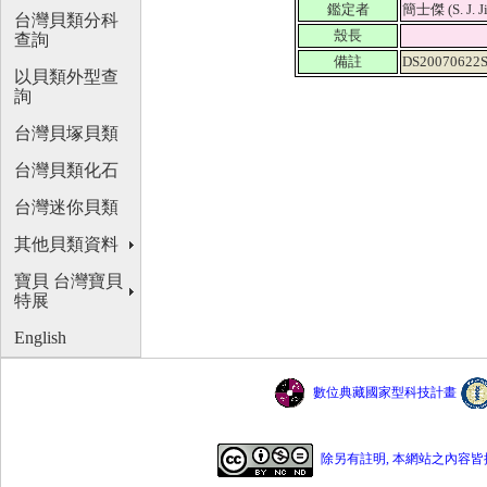
鑑定者
簡士傑 (S. J. J
台灣貝類分科
殼長
查詢
備註
DS20070622
以貝類外型查
詢
台灣貝塚貝類
台灣貝類化石
台灣迷你貝類
其他貝類資料
寶貝 台灣寶貝
特展
English
數位典藏國家型科技計畫
除另有註明, 本網站之內容皆採