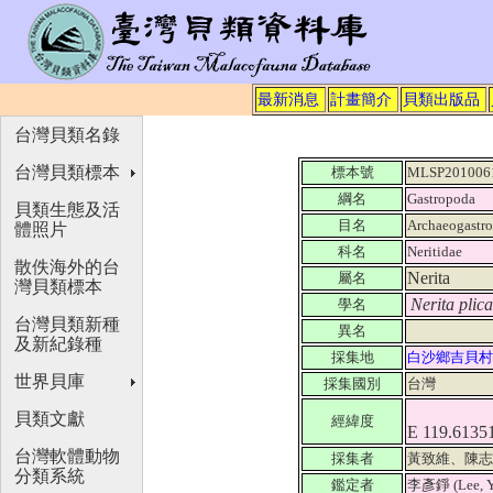
最新消息
計畫簡介
貝類出版品
台灣貝類名錄
台灣貝類標本
標本號
MLSP201006
綱名
Gastropoda
貝類生態及活
目名
Archaeogastr
體照片
科名
Neritidae
散佚海外的台
Nerita
屬名
灣貝類標本
Nerita plica
學名
台灣貝類新種
異名
及新紀錄種
採集地
白沙鄉吉貝
世界貝庫
採集國別
台灣
貝類文獻
經緯度
E 119.6135
台灣軟體動物
採集者
黃致維、陳
分類系統
鑑定者
李彥錚 (Lee, Y