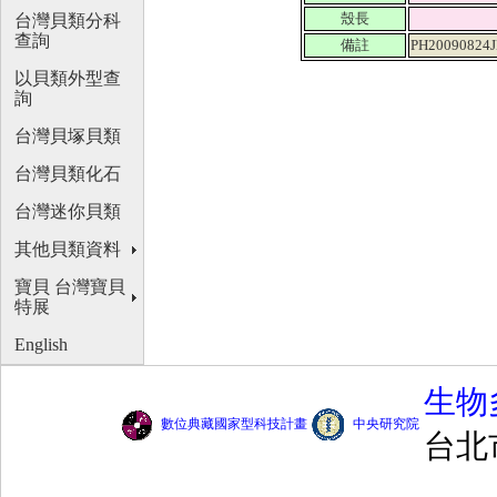
殼長
台灣貝類分科
查詢
備註
PH20090824J
以貝類外型查
詢
台灣貝塚貝類
台灣貝類化石
台灣迷你貝類
其他貝類資料
寶貝 台灣寶貝
特展
English
生物
數位典藏國家型科技計畫
中央研究院
台北