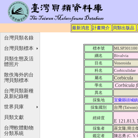
最新消息
計畫簡介
貝類出版品
台灣貝類名錄
台灣貝類標本
標本號
MLSP301100
綱名
Bivalvia
貝類生態及活
目名
Veneroida
體照片
科名
Corbiculidae
散佚海外的台
Corbicula
屬名
灣貝類標本
Corbicula 
學名
台灣貝類新種
異名
及新紀錄種
採集地
宜蘭縣頭城鎮
世界貝庫
採集國別
台灣 (Taiwan
貝類文獻
經緯度
E 121.813,
台灣軟體動物
採集者
巫文隆;簡士傑
分類系統
鑑定者
陳志勇 (C. Y. 