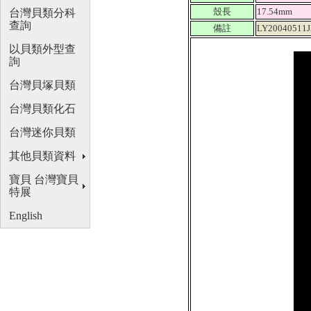
殼長
17.54mm
台灣貝類分科
查詢
備註
LY20040511J
以貝類外型查
詢
台灣貝塚貝類
台灣貝類化石
台灣迷你貝類
其他貝類資料
寶貝 台灣寶貝
特展
English