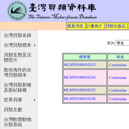
最新消息
計畫簡介
貝類出版品
台灣貝類名錄
查詢
台灣貝類標本
貝類生態及活
標本號
科名
體照片
MLSP20100610233
Cerithiidae
散佚海外的台
灣貝類標本
MLSP20100610234
Cerithiidae
台灣貝類新種
及新紀錄種
MLSP20100610235
Cerithiidae
MLSP20100610236
Cerithiidae
世界貝庫
貝類文獻
台灣軟體動物
分類系統