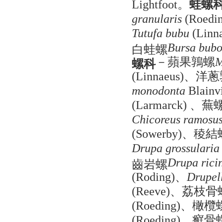
。
蛙螺
Lightfoot
granularis
(Roedin
Tutufa bubu
(Linn
白蛙螺
Bursa bub
－蘋果鶉螺
螺科
M
、洋蔥
(Linnaeus)
monodonta
Blainvi
、蕪
(Larmarck)
Chicoreus ramosu
、稜結
(Sowerby)
Drupa grossularia
齒岩螺
Drupa rici
、
(Roding)
Drupel
、荔枝骨
(Reeve)
、橄欖
(Roeding)
、癬骨
(Roeding)