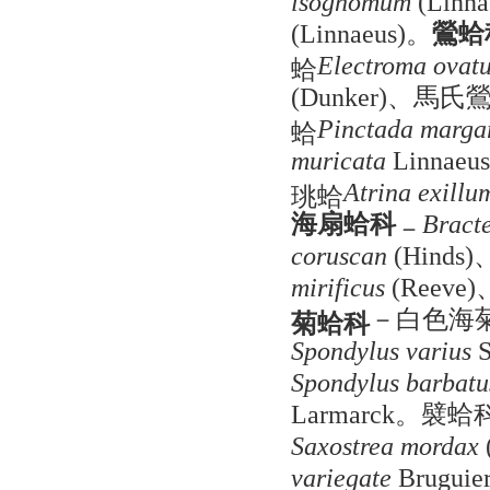
isognomum
(Linna
。
鶯蛤
(Linnaeus)
蛤
Electroma ovat
、馬氏
(Dunker)
蛤
Pinctada margar
muricata
Linnaeus
珧蛤
Atrina exillu
海扇蛤科
－
Bract
coruscan
(Hinds)
mirificus
(Reeve)
－白色海
菊蛤科
Spondylus varius
S
Spondylus barbatu
。襞蛤
Larmarck
Saxostrea mordax
variegate
Bruguie