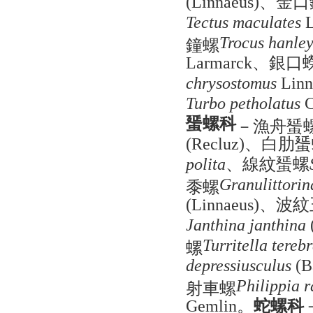
、金口
(Linnaeus)
Tectus maculates
L
鐘螺
Trocus hanle
、銀口
Larmarck
chrysostomus
Linn
Turbo petholatus
C
蜑螺科
－漁舟蜑
、白肋蜑
(Recluz)
、線紋蜑螺
polita
黍螺
Granulittorin
、波紋
(Linnaeus)
Janthina janthina
螺
Turritella tereb
depressiusculus
(B
射車螺
Philippia r
。
蛇螺科
Gemlin