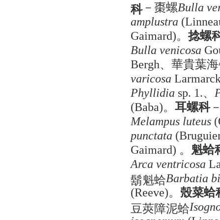
－棗螺
科
Bulla ve
amplustra
(Linnea
。
捻螺
Gaimard)
Bulla venicosa
Go
、華貴葉海
Bergh
varicosa
Larmarc
、
Phyllidia
sp. 1.
P
。
耳螺科
(Baba)
Melampus luteus
(
punctata
(Bruguier
。
魁蛤
Gaimard)
Arca ventricosa
La
鬍魁蛤
Barbatia b
。
殼菜蛤
(Reeve)
豆莢障泥蛤
Isogn