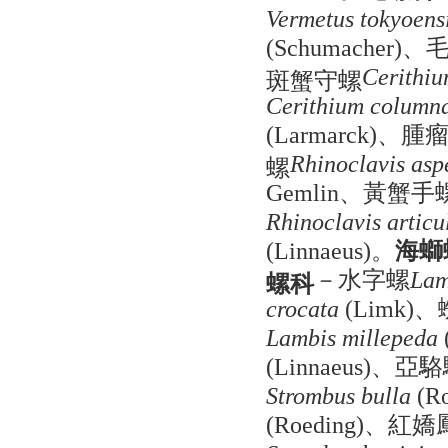
Vermetus tokyoens
、
(Schumacher)
斑蟹守螺
Cerithiu
Cerithium column
、腫
(Larmarck)
螺
Rhinoclavis asp
、黃蟹手
Gemlin
Rhinoclavis articu
。
海螄
(Linnaeus)
－水字螺
螺科
Lam
、
crocata
(Limk)
Lambis millepeda
、亞駱
(Linnaeus)
Strombus bulla
(Ro
、紅嬌
(Roeding)