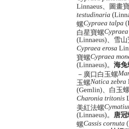
、圖畫
Linnaeus
testudinaria
(Linn
螺
Cypraea talpa
(
白星寶螺
Cypraea 
、雪山
(Linnaeus)
Cypraea erosa
Lin
寶螺
Cypraea mon
。
海兔
(Linnaeus)
－廣口白玉螺
Mam
玉螺
Natica zebra
、白玉
(Gemlin)
Charonia tritonis
美紅法螺
Cymatiu
。
唐冠
(Linnaeus)
螺
Cassis cornuta
(