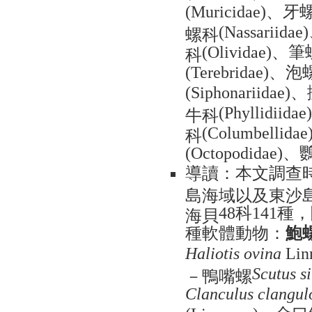
、牙
(Muricidae)
螺科
(Nassariidae)
、筆
科
(Olividae)
、泡
(Terebridae)
、
(Siphonariidae)
牛科
(Phyllidiidae)
科
(Columbellidae
、
(Octopodidae)
導讀：本文調查
島海域以及東沙
科
種，
海貝
48
141
種軟體動物：
鮑
Haliotis ovina
Lin
－鴨嘴螺
Scutus s
Clanculus clangul