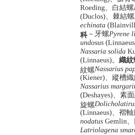
、白結螺
Roeding
、棘結螺
(Duclos)
echinata
(Blainvil
－牙螺
科
Pyrene l
undosus
(Linnaeus
Nassaria solida
Ku
。
織紋
(Linnaeus)
紋螺
Nassarius pap
、縱槽織
(Kiener)
Nassarius margarit
、素面
(Deshayes)
旋螺
Dolicholatiru
、褶軸
(Linnaeus)
、
nodatus
Gemlin
Latriolagena smar