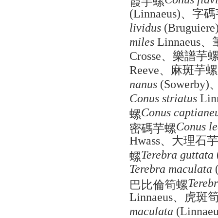
、字碼
(Linnaeus)
lividus
(Bruguiere
、
miles
Linnaeus
、樂譜芋
Crosse
、麻斑芋螺
Reeve
nanus
(Sowerby)
Conus striatus
Lin
螺
Conus captiane
密碼芋螺
Conus l
、大理石
Hwass
螺
Terebra guttata
Terebra maculata
(
巴比倫筍螺
Tereb
、虎斑
Linnaeus
maculata
(Linnaeu