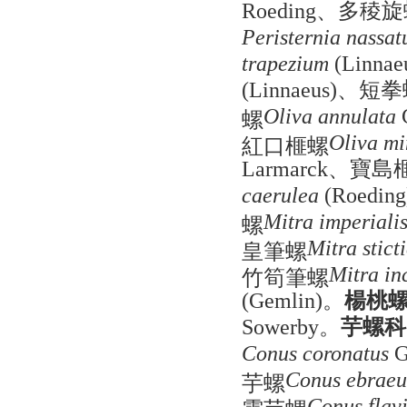
、多稜旋
Roeding
Peristernia nassat
trapezium
(Linnae
、短拳
(Linnaeus)
螺
Oliva annulata
紅口榧螺
Oliva mi
、寶島
Larmarck
caerulea
(Roeding
螺
Mitra imperiali
皇筆螺
Mitra stict
竹筍筆螺
Mitra in
。
楊桃
(Gemlin)
。
芋螺科
Sowerby
Conus coronatus
G
芋螺
Conus ebraeu
霞芋螺
Conus flav