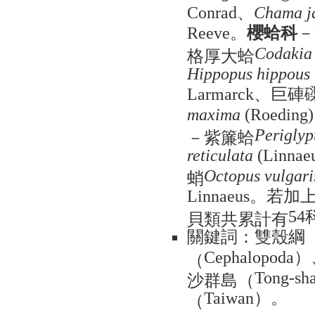
、
Conrad
Chama j
。
櫻蛤科
－
Reeve
格厚大蛤
Codakia 
Hippopus hippous
、巨硨
Larmarck
maxima
(Roeding)
－紫簾蛤
Periglyp
reticulata
(Linnae
蛸
Octopus vulgari
。若加
Linnaeus
貝類共累計有
54
關鍵詞：雙殼綱
）
（
Cephalopoda
沙群島（
Tong-sha
）。
（
Taiwan