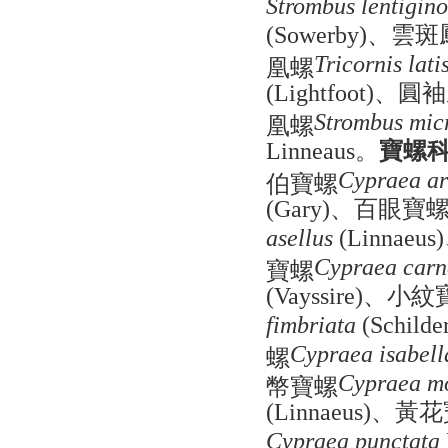
Strombus lentigino
、雲斑
(Sowerby)
凰螺
Tricornis lati
、圓袖
(Lightfoot)
凰螺
Strombus mic
。
寶螺
Linneaus
伯寶螺
Cypraea ar
、百眼寶
(Gary)
asellus
(Linnaeus)
寶螺
Cypraea carn
、小紋
(Vayssire)
fimbriata
(Schilde
螺
Cypraea isabell
幣寶螺
Cypraea m
、黃花
(Linnaeus)
Cypraea punctata