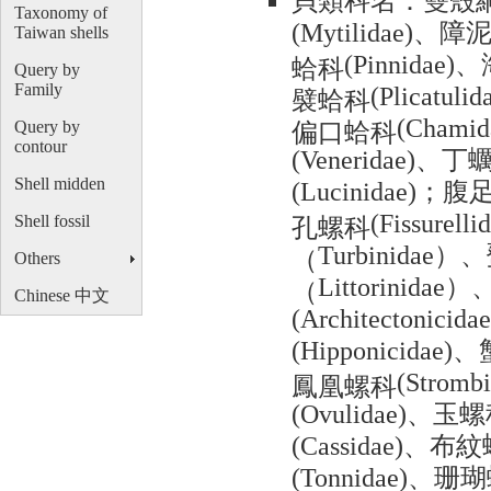
Taxonomy of
、障
(Mytilidae)
Taiwan shells
、
蛤科
(Pinnidae)
Query by
Family
襞蛤科
(Plicatulid
偏口蛤科
(Chamid
Query by
contour
、丁
(Veneridae)
；腹
Shell midden
(Lucinidae)
孔螺科
(Fissurelli
Shell fossil
）、
（
Turbinidae
Others
）
（
Littorinidae
Chinese 中文
(Architectonicidae
、
(Hipponicidae)
鳳凰螺科
(Strombi
、玉螺
(Ovulidae)
、布紋
(Cassidae)
、珊瑚
(Tonnidae)