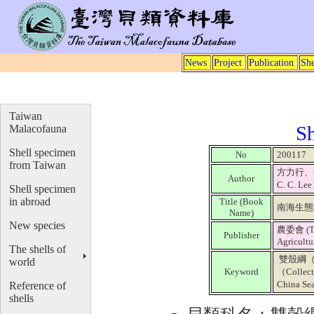
News
Project
Publication
She
Taiwan
Sh
Malacofauna
Shell specimen
No
200117
from Taiwan
方力行、李健
Author
C. C. Le
Shell specimen
in abroad
Title (Book
南海生態
Name)
New species
農委會 (Th
Publisher
Agricultu
The shells of
雙殼綱（Bi
world
Keyword
（Colle
China S
Reference of
shells
貝類科名：雙殼