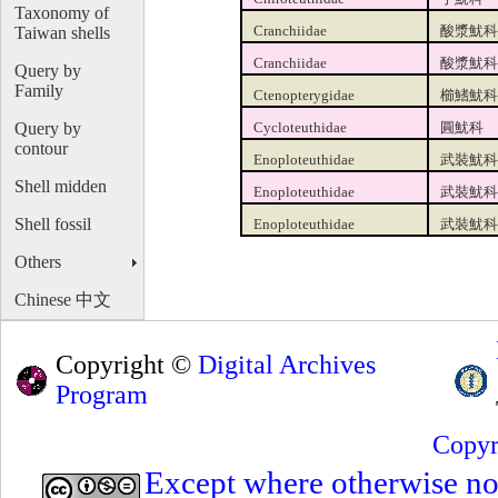
Taxonomy of
Taiwan shells
Cranchiidae
酸漿魷科
Cranchiidae
酸漿魷科
Query by
Family
Ctenopterygidae
櫛鰭魷科
Query by
Cycloteuthidae
圓魷科
contour
Enoploteuthidae
武裝魷科
Shell midden
Enoploteuthidae
武裝魷科
Shell fossil
Enoploteuthidae
武裝魷科
Others
Chinese 中文
Copyright ©
Digital Archives
Program
Copyr
Except where otherwise note