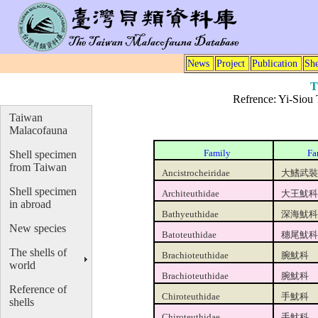
News
Project
Publication
She
T
Refrence: Yi-Siou 
Taiwan
Malacofauna
Shell specimen
Family
Fa
from Taiwan
Ancistrocheiridae
大鰭武裝
Shell specimen
Architeuthidae
大王魷科
in abroad
Bathyeuthidae
深海魷科
New species
Batoteuthidae
穗尾魷科
The shells of
Brachioteuthidae
腕魷科
world
Brachioteuthidae
腕魷科
Reference of
Chiroteuthidae
手魷科
shells
Chiroteuthidae
手魷科