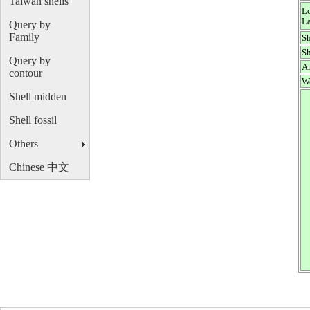
Taiwan shells
L
L
Query by
Family
S
S
Query by
A
contour
W
Shell midden
Shell fossil
Others
Chinese 中文