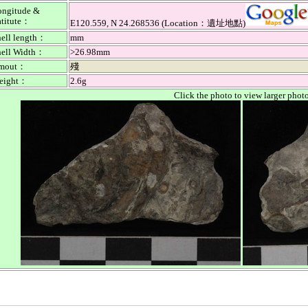
ongitude &
atitute：
E120.559, N 24.268536 (Location：遺址地點)
hell length：
mm
hell Width：
>26.98mm
mout：
殘
eight：
2.6g
Click the photo to view larger phot