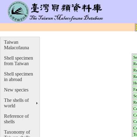
Taiwan
Malacofauna
S
Shell specimen
from Taiwan
R
Re
Shell specimen
R
in abroad
H
New species
F
S
The shells of
R
world
C
C
Reference of
shells
C
C
Taxonomy of
T