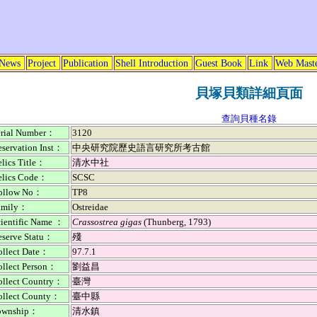
News
Project
Publication
Shell Introduction
Guest Book
Link
Web Mast
貝塚貝類詳細頁面
查詢貝種名錄
erial Number：
3120
eservation Inst：
中央研究院歷史語言研究所考古館
lics Title：
清水中社
elics Code：
SCSC
ollow No：
TP8
amily：
Ostreidae
cientific Name ：
Crassostrea gigas
(Thunberg, 1793)
eserve Statu：
殘
ollect Date：
97.7.1
ollect Person：
劉益昌
ollect Country：
臺灣
ollect County：
臺中縣
ownship：
清水鎮