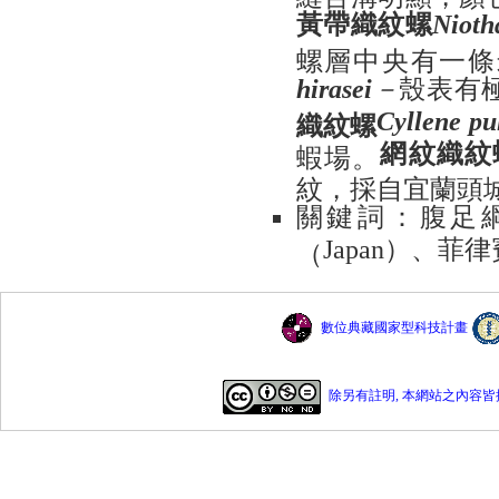
黃帶織紋螺
Nioth
螺層中央有一條
－
殼表有
hirasei
織紋螺
Cyllene pu
網紋織紋
蝦場。
紋，採自宜蘭頭
關
鍵
詞：腹足
）、菲律
（
Japan
數位典藏國家型科技計畫
除另有註明, 本網站之內容皆採