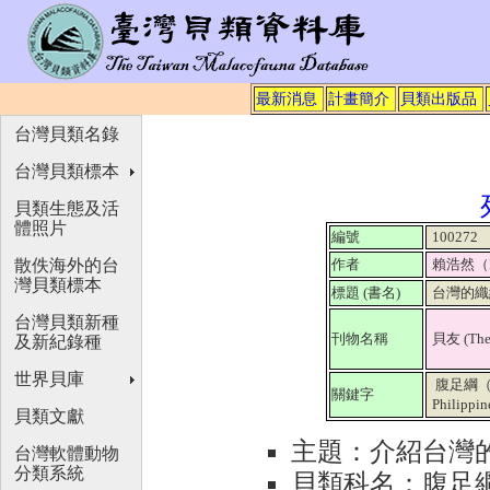
最新消息
計畫簡介
貝類出版品
台灣貝類名錄
台灣貝類標本
貝類生態及活
體照片
編號
100272
散佚海外的台
作者
賴浩然（H.
灣貝類標本
標題 (書名)
台灣的織
台灣貝類新種
刊物名稱
貝友 (The
及新紀錄種
世界貝庫
腹足綱（Ga
關鍵字
Philipp
貝類文獻
主題：介紹台灣
台灣軟體動物
分類系統
貝類科名：腹足