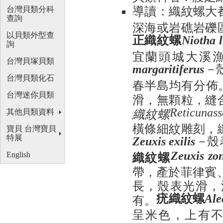
導讀：織紋螺大
台灣貝類分科
查詢
深海或岩礁岩礫
以貝類外型查
正織紋螺
Niotha l
詢
宜蘭頭城大溪
台灣貝塚貝類
－
margaritiferus
台灣貝類化石
春半島均有分佈
台灣迷你貝類
滑，無顆粒，縫
織紋螺
Reticunass
其他貝類資料
橫條細紋雕刻，
寶貝 台灣寶貝
－
殼
特展
Zeuxis exilis
織紋螺
Zeuxis zon
English
帶，產於菲律賓
長，殼表光滑，
疣織紋螺
有。
Ale
呈米色，上有