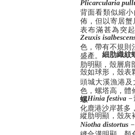
Plicarcularia pull
背面看類似縮小
佈，但以寄居蟹
表布滿甚為突
Zeuxis isalbescen
色，帶有不規則
細肋織紋
盛產。
肋明顯，殼層肩
殼如球形，殼表
頭城大溪漁港及
色，螺塔高，體
－
螺
Hinia festiva
化鹿港沙岸甚多
縱肋明顯，殼灰
Niotha distortus
縫合溝明顯，顏