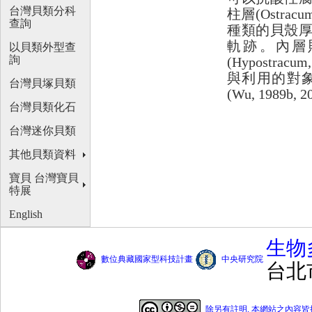
台灣貝類分科
柱層(Ostrac
查詢
種類的貝殼
軌跡。內層
以貝類外型查
詢
(Hypostra
與利用的對
台灣貝塚貝類
(Wu, 1989b, 
台灣貝類化石
台灣迷你貝類
其他貝類資料
寶貝 台灣寶貝
特展
English
生物
數位典藏國家型科技計畫
中央研究院
台北
除另有註明, 本網站之內容皆採