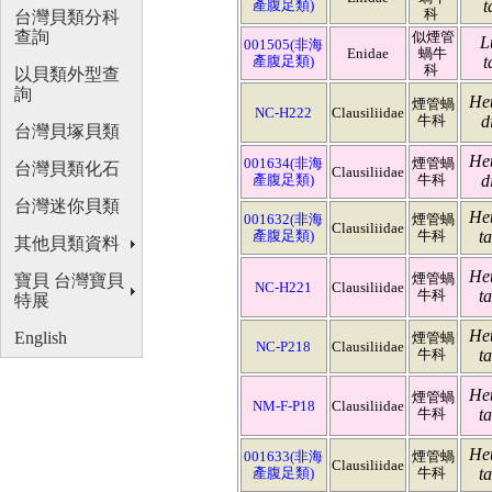
產腹足類)
t
科
台灣貝類分科
查詢
似煙管
L
001505(非海
Enidae
蝸牛
產腹足類)
t
科
以貝類外型查
詢
Het
煙管蝸
NC-H222
Clausiliidae
牛科
d
台灣貝塚貝類
Het
001634(非海
煙管蝸
台灣貝類化石
Clausiliidae
產腹足類)
牛科
d
台灣迷你貝類
Het
001632(非海
煙管蝸
Clausiliidae
產腹足類)
牛科
t
其他貝類資料
Het
煙管蝸
寶貝 台灣寶貝
NC-H221
Clausiliidae
牛科
t
特展
Het
English
煙管蝸
NC-P218
Clausiliidae
牛科
t
Het
煙管蝸
NM-F-P18
Clausiliidae
牛科
t
Het
001633(非海
煙管蝸
Clausiliidae
產腹足類)
牛科
t