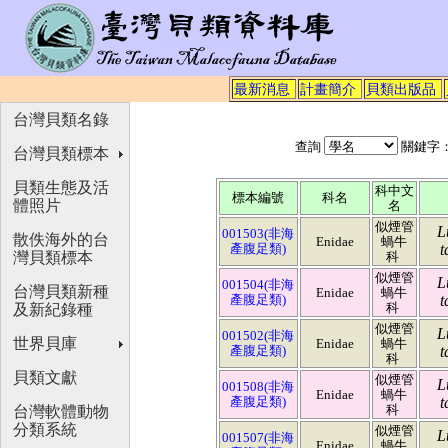
最新消息
計畫簡介
貝類出版品
台灣貝類名錄
查詢
關鍵字
台灣貝類標本
貝類生態及活
科中文
標本編號
科名
體照片
名
似煙管
L
001503(非海
散佚海外的台
Enidae
蝸牛
產腹足類)
t
灣貝類標本
科
似煙管
L
001504(非海
台灣貝類新種
Enidae
蝸牛
產腹足類)
t
科
及新紀錄種
似煙管
L
001502(非海
世界貝庫
Enidae
蝸牛
產腹足類)
t
科
貝類文獻
似煙管
L
001508(非海
Enidae
蝸牛
產腹足類)
t
科
台灣軟體動物
分類系統
似煙管
L
001507(非海
Enidae
蝸牛