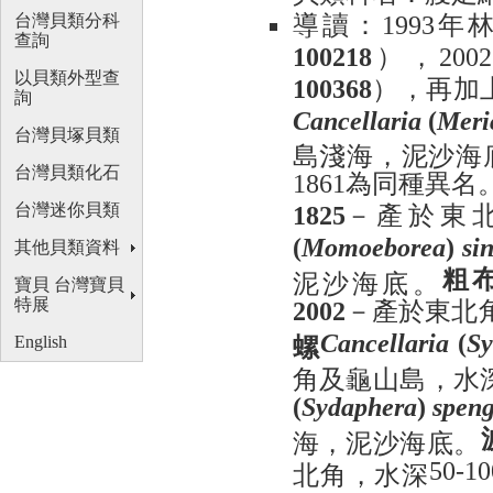
導讀：
年
1993
台灣貝類分科
查詢
），
100218
2002
以貝類外型查
），再加
100368
詢
Cancellaria
(
Meri
台灣貝塚貝類
島淺海，泥沙海
台灣貝類化石
為同種異名
1861
－產於東
台灣迷你貝類
1825
(
Momoeborea
)
sin
其他貝類資料
粗
泥沙海底。
寶貝 台灣寶貝
－產於東北
特展
2002
螺
Cancellaria
(
Sy
English
角及龜山島，水
(
Sydaphera
)
speng
海，泥沙海底。
北角，水深
50-10