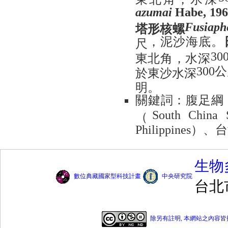
azumai
Habe, 19
塔形核螺
Fusiaph
，泥沙海底。
尺
東北角，水深
30
公
於東沙水深
300
明。
關
鍵
詞：腹足綱
（
South China 
）、台
Philippines
生物
數位典藏國家型科技計畫
中央研究院
台北
除另有註明, 本網站之內容皆採