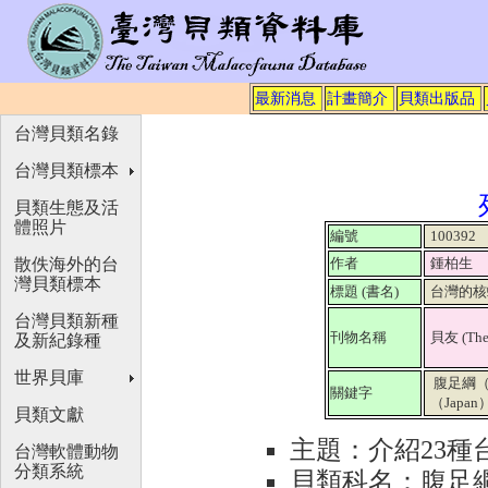
最新消息
計畫簡介
貝類出版品
台灣貝類名錄
台灣貝類標本
貝類生態及活
體照片
編號
100392
散佚海外的台
作者
鍾柏生
灣貝類標本
標題 (書名)
台灣的核
台灣貝類新種
刊物名稱
貝友 (The
及新紀錄種
世界貝庫
腹足綱（Ga
關鍵字
（Japan）
貝類文獻
主題：介紹
種
23
台灣軟體動物
分類系統
貝類科名：腹足