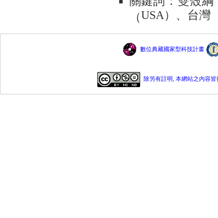
關
鍵
詞：雙殼綱
）、台灣
（
USA
數位典藏國家型科技計畫
除另有註明, 本網站之內容皆採