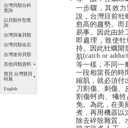
台灣貝類分科
一步驟，其效力
查詢
說，台灣目前牡
以貝類外型查
愈高的趨勢。而
詢
易事。因此由於
台灣貝塚貝類
即處理，致使牡
台灣貝類化石
持。因此牡蠣開
肌
(catch or adduc
台灣迷你貝類
等一樣，不同一
其他貝類資料
一段相當長的時
寶貝 台灣寶貝
縮肌，就必須付
特展
刀割傷、刺傷、
English
割傷蚵肉、犧牲
免。為此，在美
煮，再用機器以
除去碎殼雜質、
節省許多人工，