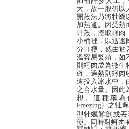
大，故一般仍以
開殼法乃將牡蠣
加熱道。因受熱
蚵殼，挖取蚵肉
小桶裡，以迅速
分軒梗，然由於
溫容易繁殖，如
則蚵肉成為微生
確，過熱則蚵肉
速投入冰水中，
之合水量。因此
想。這種稱為
）之牡蠣
Freezing
型牡蠣難剖或丟
便。同時對蚵肉