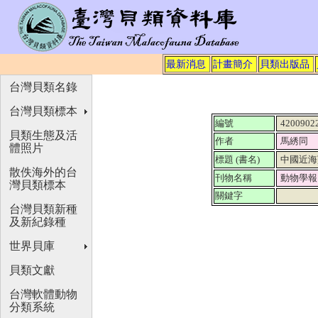
最新消息
計畫簡介
貝類出版品
台灣貝類名錄
台灣貝類標本
編號
4200902
貝類生態及活
作者
馬綉同
體照片
標題 (書名)
中國近海
散佚海外的台
刊物名稱
動物學
灣貝類標本
關鍵字
台灣貝類新種
及新紀錄種
世界貝庫
貝類文獻
台灣軟體動物
分類系統