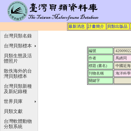
最新消息
計畫簡介
貝類出版品
台灣貝類名錄
台灣貝類標本
編號
4200902
貝類生態及活
作者
馬綉同
體照片
標題 (書名)
中國近海
散佚海外的台
刊物名稱
海洋科
灣貝類標本
關鍵字
台灣貝類新種
及新紀錄種
世界貝庫
貝類文獻
台灣軟體動物
分類系統