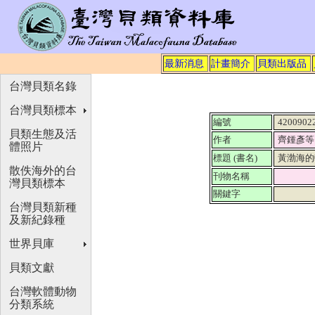
最新消息
計畫簡介
貝類出版品
台灣貝類名錄
台灣貝類標本
編號
4200902
貝類生態及活
作者
齊鍾彥等
體照片
標題 (書名)
黃渤海的
散佚海外的台
刊物名稱
灣貝類標本
關鍵字
台灣貝類新種
及新紀錄種
世界貝庫
貝類文獻
台灣軟體動物
分類系統