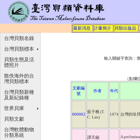
最新消息
計畫簡介
貝類出版品
台灣貝類名錄
台灣貝類標本
輸入關鍵字查詢：
貝類生態及活
體照片
散佚海外的台
（點欄
灣貝類標本
文獻編
作者
年代
台灣貝類新種
號
及新紀錄種
世界貝庫
藍子樵 (T.
000002
1974
台灣的珍貝（Ra
C. Lan)
貝類文獻
台灣軟體動物
分類系統
A prelimina
譚天錫