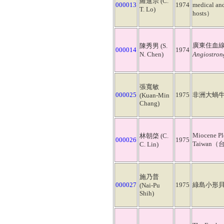
羅進宗 (C.
000013
1974
medical and
T. Lo)
hosts）
廣東住血線蟲在
陳秀男 (S.
000014
1974
N. Chen)
Angiostron
張寬敏
000025
1975
非洲大蝸牛（Th
(Kuan-Min
Chang)
Miocene Ple
林朝棨 (C.
000026
1975
Taiwa
C. Lin)
施乃普
000027
1975
綠島小形貝殼（Sm
(Nai-Pu
Shih)