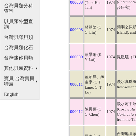
(Entemnotr
000003
1974
(Tien-His
台灣貝類分科
Tan)
步研究）
查詢
以貝類外型查
詢
蘭嶼之貝類及其
林朝棨 (C.
000008
1974
C. Lin)
Island), a
台灣貝塚貝類
台灣貝類化石
賴景陽 (K.
000009
1974
鳳凰螺（The 
台灣迷你貝類
Y. Lai)
其他貝類資料
藍昭典、羅
寶貝 台灣寶貝
淡水真珠養殖之研
進宗 (C.T.
特展
000011
1974
freshwater
Lane, C. T.
Lo)
English
淡水河中浮
陳再傳 (C.
(
Corbicula
000012
1974
C. Chen)
Corbicula 
from the T
台灣地區家