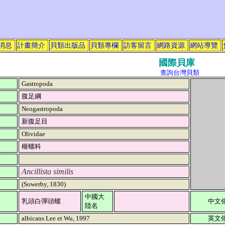
消息
計畫簡介
貝類出版品
貝類專欄
訪客留言
網路資源
網站導覽
國際貝庫
查詢台灣貝類
Gastropoda
腹足綱
Neogastropoda
新腹足目
Olividae
榧螺科
Ancillista similis
(Sowerby, 1830)
中國大
乳頭白彈頭螺
中文
陸名
albicans Lee et Wu, 1997
英文