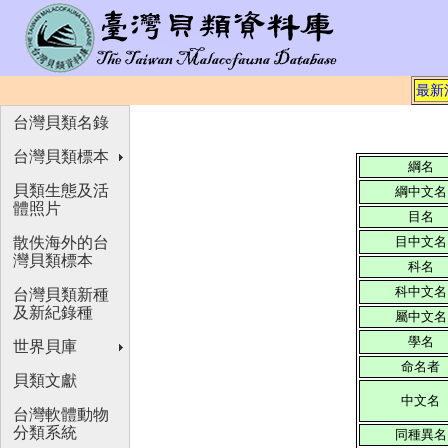
最新
台灣貝類名錄
台灣貝類標本
綱名
貝類生態及活
綱中文名
體照片
目名
散佚海外的台
目中文名
灣貝類標本
科名
科中文名
台灣貝類新種
及新紀錄種
屬中文名
學名
世界貝庫
命名者
貝類文獻
中文名
台灣軟體動物
分類系統
同種異名