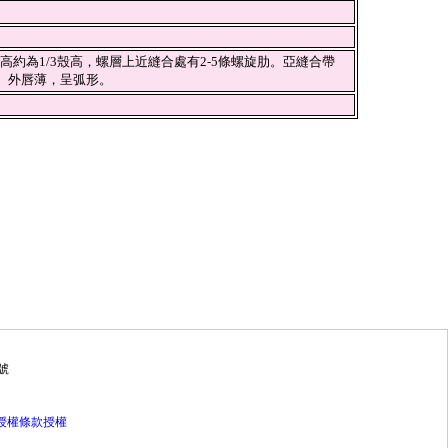
高約為1/3殼高，螺層上近縫合處有2-5條螺旋肋。亞縫合帶
肋。外唇薄，呈弧形。
號
灣授權條款授權