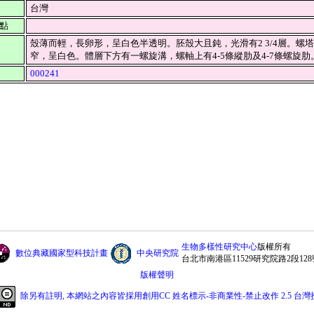
台灣
點
殼薄而輕，長卵形，呈白色半透明。胚殼大且鈍，光滑有2 3/4層。螺塔
窄，呈白色。體層下方有一螺旋溝，螺軸上有4-5條縱肋及4-7條螺旋
000241
生物多樣性研究中心
版權所有
數位典藏國家型科技計畫
中央研究院
台北市南港區11529研究院路2段128
版權聲明
除另有註明, 本網站之內容皆採用創用CC 姓名標示-非商業性-禁止改作 2.5 台