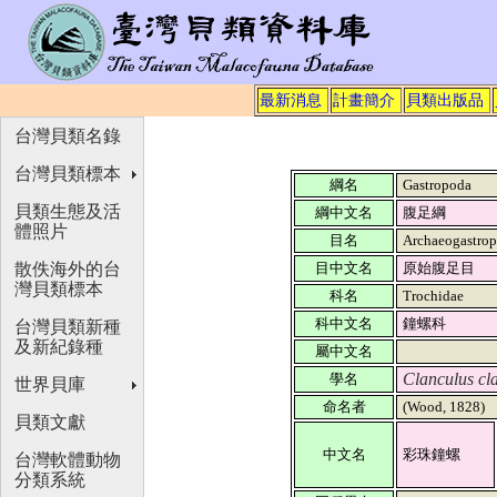
最新消息
計畫簡介
貝類出版品
台灣貝類名錄
台灣貝類標本
綱名
Gastropoda
貝類生態及活
綱中文名
腹足綱
體照片
目名
Archaeogastro
散佚海外的台
目中文名
原始腹足目
灣貝類標本
科名
Trochidae
科中文名
鐘螺科
台灣貝類新種
及新紀錄種
屬中文名
Clanculus cl
學名
世界貝庫
命名者
(Wood, 1828)
貝類文獻
中文名
彩珠鐘螺
台灣軟體動物
分類系統