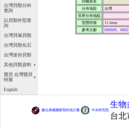
同種異名
台灣貝類分科
分布地區
台灣
查詢
世界分布地點
以貝類外型查
型態特徵
11.4mm
詢
參考文獻
000008
、
0002
台灣貝塚貝類
台灣貝類化石
台灣迷你貝類
其他貝類資料
寶貝 台灣寶貝
特展
English
生物
數位典藏國家型科技計畫
中央研究院
台北