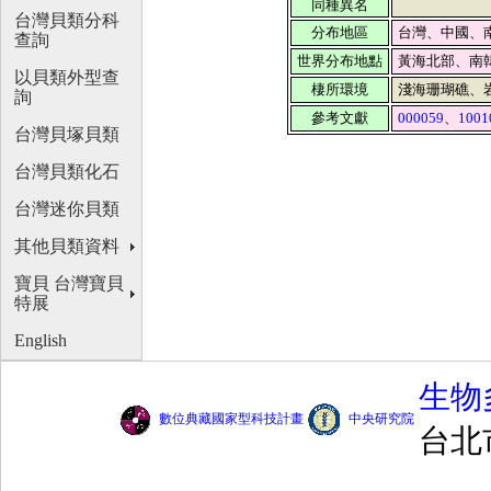
同種異名
台灣貝類分科
分布地區
台灣、中國、
查詢
世界分布地點
黃海北部、南
以貝類外型查
棲所環境
淺海珊瑚礁、
詢
參考文獻
000059
、
1001
台灣貝塚貝類
台灣貝類化石
台灣迷你貝類
其他貝類資料
寶貝 台灣寶貝
特展
English
生物
數位典藏國家型科技計畫
中央研究院
台北