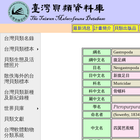
最新消息
計畫簡介
貝類出版品
台灣貝類名錄
台灣貝類標本
綱名
Gastropoda
貝類生態及活
綱中文名
腹足綱
體照片
目名
Neogastropod
散佚海外的台
目中文名
新腹足目
灣貝類標本
科名
Muricidae
科中文名
骨螺科
台灣貝類新種
及新紀錄種
屬中文名
Pteropurpur
學名
世界貝庫
命名者
(Sowerby, 183
貝類文獻
中文名
四翼芭蕉螺
台灣軟體動物
分類系統