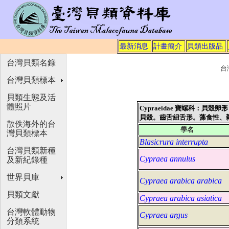
最新消息
計畫簡介
貝類出版品
台灣貝類名錄
台
台灣貝類標本
貝類生態及活
體照片
Cypraeidae 寶螺科：
貝殼。齒舌紐舌形。藻食性、
散佚海外的台
學名
灣貝類標本
Blasicrura interrupta
台灣貝類新種
Cypraea annulus
及新紀錄種
世界貝庫
Cypraea arabica arabica
貝類文獻
Cypraea arabica asiatica
台灣軟體動物
Cypraea argus
分類系統