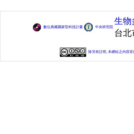
生物
數位典藏國家型科技計畫
中央研究院
台北
除另有註明, 本網站之內容皆採