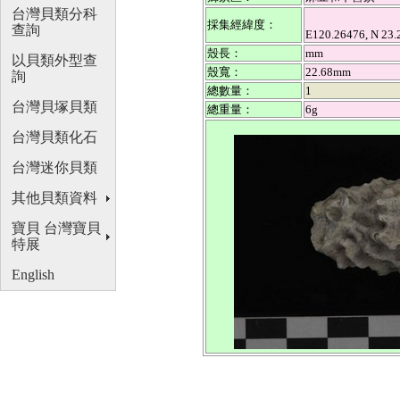
台灣貝類分科
採集經緯度：
查詢
E120.26476, N
殼長：
mm
以貝類外型查
殼寬：
22.68mm
詢
總數量：
1
台灣貝塚貝類
總重量：
6g
台灣貝類化石
台灣迷你貝類
其他貝類資料
寶貝 台灣寶貝
特展
English