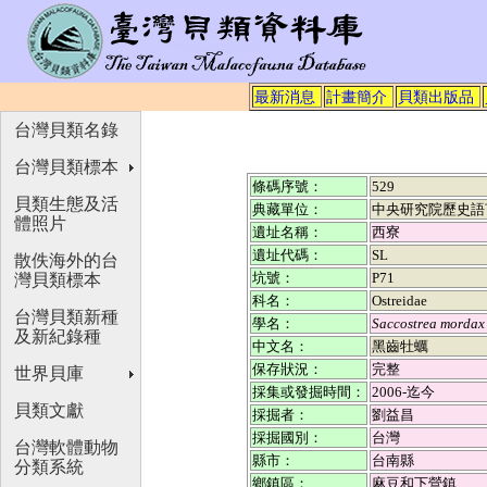
最新消息
計畫簡介
貝類出版品
台灣貝類名錄
台灣貝類標本
條碼序號：
529
貝類生態及活
典藏單位：
中央研究院歷史語
體照片
遺址名稱：
西寮
遺址代碼：
SL
散佚海外的台
坑號：
P71
灣貝類標本
科名：
Ostreidae
台灣貝類新種
學名：
Saccostrea mordax
及新紀錄種
中文名：
黑齒牡蠣
保存狀況：
完整
世界貝庫
採集或發掘時間：
2006-迄今
貝類文獻
採掘者：
劉益昌
採掘國別：
台灣
台灣軟體動物
縣市：
台南縣
分類系統
鄉鎮區：
麻豆和下營鎮