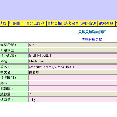
消息
計畫簡介
貝類出版品
貝類專欄
訪客留言
網路資源
網站導覽
貝塚貝類詳細頁面
查詢貝種名錄
條碼序號：
595
典藏單位：
遺址名稱：
澎湖中屯A遺址
科名：
Muricidae
學名：
Mancinella siro
(Kuroda, 1931)
中文名：
白岩螺
採掘國別：
縣市：
鄉鎮區：
總數量：
2
總重量：
1.1g