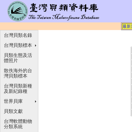
最新
台灣貝類名錄
台灣貝類標本
貝類生態及活
體照片
散佚海外的台
灣貝類標本
台灣貝類新種
及新紀錄種
世界貝庫
貝類文獻
台灣軟體動物
分類系統