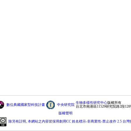
生物多樣性研究中心
版權所有
數位典藏國家型科技計畫
中央研究院
台北市南港區11529研究院路2段128
版權聲明
除另有註明, 本網站之內容皆採用創用CC 姓名標示-非商業性-禁止改作 2.5 台