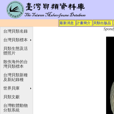
最新消息
計畫簡介
貝類出版品
Spond
台灣貝類名錄
台灣貝類標本
貝類生態及活
體照片
散佚海外的台
灣貝類標本
台灣貝類新種
及新紀錄種
世界貝庫
貝類文獻
台灣軟體動物
分類系統