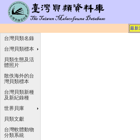
最新
台灣貝類名錄
台灣貝類標本
貝類生態及活
體照片
散佚海外的台
灣貝類標本
台灣貝類新種
及新紀錄種
世界貝庫
貝類文獻
台灣軟體動物
分類系統