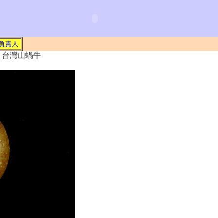
負責人
870 台灣山蝸牛