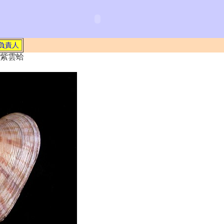
負責人
 斑紋紫雲蛤