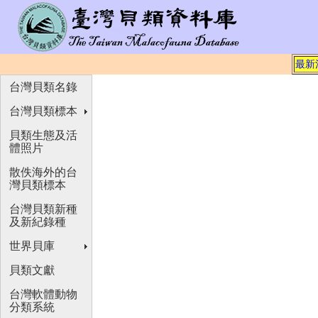
最新
台灣貝類名錄
台灣貝類標本
貝類生態及活
體照片
散佚海外的台
灣貝類標本
台灣貝類新種
及新紀錄種
世界貝庫
貝類文獻
台灣軟體動物
分類系統