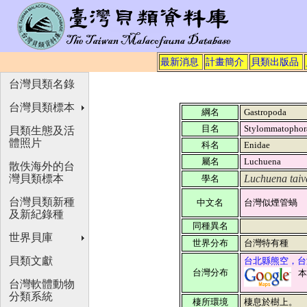
最新消息
計畫簡介
貝類出版品
台灣貝類名錄
台灣貝類標本
綱名
Gastropoda
目名
Stylommatopho
貝類生態及活
體照片
科名
Enidae
屬名
Luchuena
散佚海外的台
灣貝類標本
Luchuena taiv
學名
台灣貝類新種
中文名
台灣似煙管蝸
及新紀錄種
同種異名
世界貝庫
世界分布
台灣特有種
貝類文獻
台北縣熊空，台
台灣分布
台灣軟體動物
分類系統
棲所環境
棲息於樹上。