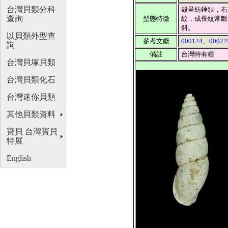
台灣貝類分科
殼呈紡錘狀，右
查詢
型態特徵
紋，成長紋常斷
斜。
以貝類外型查
參考文獻
000124
、
00022
詢
備註
台灣特有種
台灣貝塚貝類
台灣貝類化石
台灣迷你貝類
其他貝類資料
寶貝 台灣寶貝
特展
English