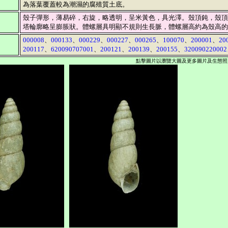
為落葉覆蓋較為潮濕的腐殖質土底。
殼子彈形，薄易碎，右旋，略透明，呈米黃色，具光澤。殼頂鈍，殼頂
塔輪廓略呈膨脹狀。體螺層具明顯不規則生長脈，體螺層高約為殼高的1
000008
、
000133
、
000229
、
000227
、
000265
、
100070
、
200001
、
20
200117
、
620090707001
、
200121
、
200139
、
200155
、
320090220002
點擊圖片以瀏覽大圖及更多圖片及生態照