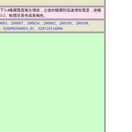
下3-4螺層寬度漸次增加，之後的螺層則迅速增加寬度，使螺
/2。軟體呈黃色或黃褐色。
0003
、
200007
、
200024
、
200062
、
200105
、
200109
、
、
020090304003_01
、
320110114006