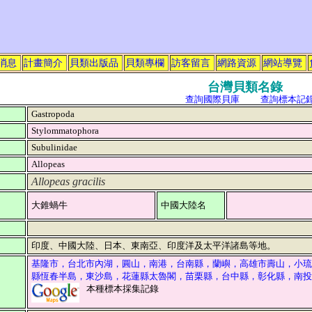
消息
計畫簡介
貝類出版品
貝類專欄
訪客留言
網路資源
網站導覽
台灣貝類名錄
查詢國際貝庫
查詢標本記
Gastropoda
Stylommatophora
Subulinidae
Allopeas
Allopeas gracilis
大錐蝸牛
中國大陸名
印度、中國大陸、日本、東南亞、印度洋及太平洋諸島等地。
基隆市，台北市內湖，圓山，南港，台南縣，蘭嶼，高雄市壽山，小琉
縣恆春半島，東沙島，花蓮縣太魯閣，苗栗縣，台中縣，彰化縣，南投
本種標本採集記錄