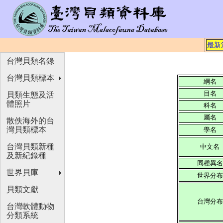
最新
台灣貝類名錄
台灣貝類標本
綱名
目名
貝類生態及活
體照片
科名
屬名
散佚海外的台
灣貝類標本
學名
台灣貝類新種
中文名
及新紀錄種
同種異名
世界貝庫
世界分布
貝類文獻
台灣分布
台灣軟體動物
分類系統