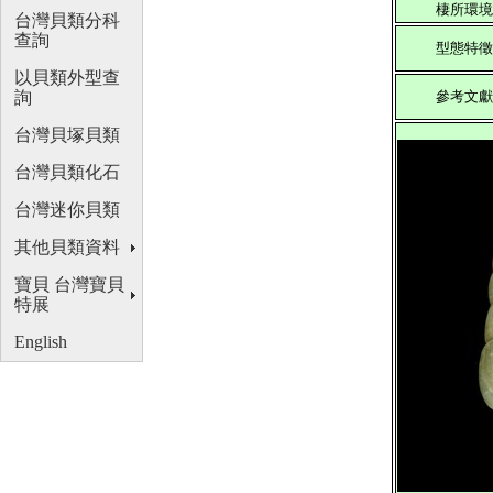
棲所環境
台灣貝類分科
查詢
型態特徵
以貝類外型查
詢
參考文獻
台灣貝塚貝類
台灣貝類化石
台灣迷你貝類
其他貝類資料
寶貝 台灣寶貝
特展
English