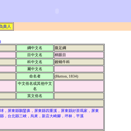
負責人
錄
綱中文名
腹足綱
目中文名
柄眼目
科中文名
錐蝸牛科
屬中文名
命名者
(Hutton, 1834)
中文俗名或其他中文
名
英文俗名
球，屏東縣鵝鑾鼻，屏東縣四重溪，屏東縣好茶瑪家，屏東
縣，台北縣三峽，烏來，新店大崎腳，坪林，平溪