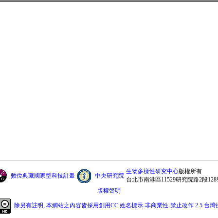
生物多樣性研究中心
版權所有
數位典藏國家型科技計畫
中央研究院
台北市南港區11529研究院路2段128
版權聲明
除另有註明, 本網站之內容皆採用創用CC 姓名標示-非商業性-禁止改作 2.5 台