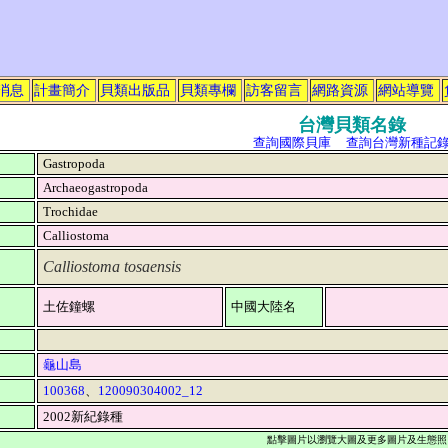
消息
計畫簡介
貝類出版品
貝類專欄
訪客留言
網路資源
網站導覽
台灣貝類名錄
查詢國際貝庫
查詢台灣新種記
Gastropoda
Archaeogastropoda
Trochidae
Calliostoma
Calliostoma tosaensis
土佐鐘螺
中國大陸名
龜山島
100368
、
120090304002_12
2002新紀錄種
點擊圖片以瀏覽大圖及更多圖片及生態照