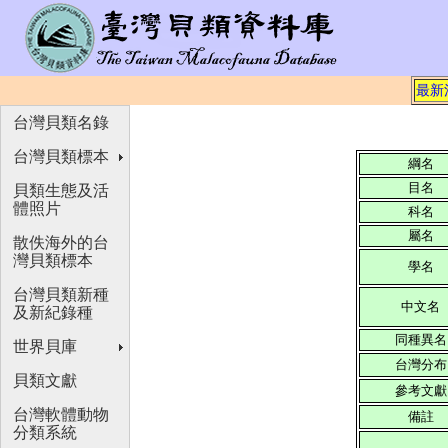
最新
台灣貝類名錄
台灣貝類標本
綱名
目名
貝類生態及活
體照片
科名
屬名
散佚海外的台
灣貝類標本
學名
台灣貝類新種
中文名
及新紀錄種
同種異名
世界貝庫
台灣分布
貝類文獻
參考文獻
台灣軟體動物
備註
分類系統