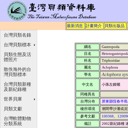
最新消息
計畫簡介
貝類出版品
台灣貝類名錄
台灣貝類標本
綱名
Gastropoda
目名
Heterogastropo
貝類生態及活
體照片
科名
Triphoridae
屬名
Aclophora
散佚海外的台
灣貝類標本
Aclophora xys
學名
台灣貝類新種
中文名
小珠左錐螺
及新紀錄種
同種異名
世界貝庫
台灣分布
屏東縣恆春半島
貝類文獻
棲所環境
潮間帶沙灘或
參考文獻
100368
、
12009
台灣軟體動物
分類系統
備註
2002新紀錄種