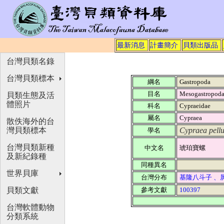
最新消息
計畫簡介
貝類出版品
台灣貝類名錄
台灣貝類標本
綱名
Gastropoda
目名
Mesogastropod
貝類生態及活
體照片
科名
Cypraeidae
屬名
Cypraea
散佚海外的台
灣貝類標本
Cypraea pell
學名
台灣貝類新種
中文名
琥珀寶螺
及新紀錄種
同種異名
世界貝庫
台灣分布
基隆八斗子 、
貝類文獻
參考文獻
100397
台灣軟體動物
分類系統