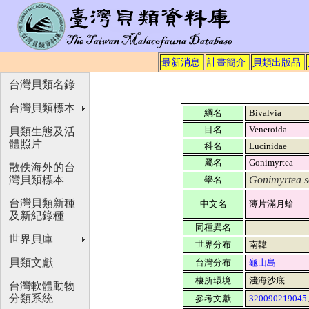
最新消息
計畫簡介
貝類出版品
台灣貝類名錄
台灣貝類標本
綱名
Bivalvia
目名
Veneroida
貝類生態及活
體照片
科名
Lucinidae
屬名
Gonimyrtea
散佚海外的台
灣貝類標本
Gonimyrtea 
學名
台灣貝類新種
中文名
薄片滿月蛤
及新紀錄種
同種異名
世界貝庫
世界分布
南韓
貝類文獻
台灣分布
龜山島
棲所環境
淺海沙底
台灣軟體動物
分類系統
參考文獻
320090219045