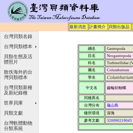
最新消息
計畫簡介
貝類出版品
台灣貝類名錄
台灣貝類標本
綱名
Gastropoda
目名
Neogastropoda
貝類生態及活
體照片
科名
Turbinellidae (
屬名
Columbarium
散佚海外的台
灣貝類標本
Columbarium 
學名
台灣貝類新種
中文名
齒輪紡軸螺
及新紀錄種
同種異名
世界貝庫
台灣分布
龜山島
貝類文獻
棲所環境
深海
參考文獻
320090219045
台灣軟體動物
分類系統