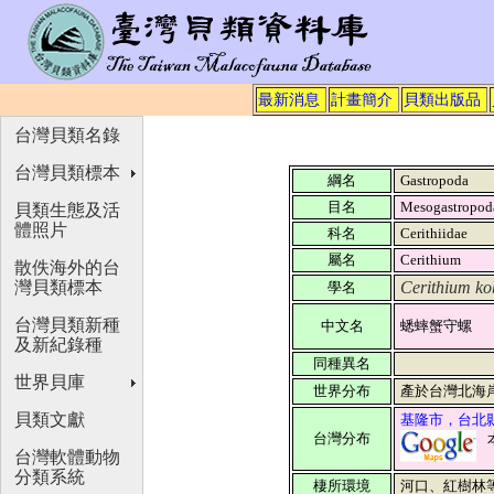
最新消息
計畫簡介
貝類出版品
台灣貝類名錄
台灣貝類標本
綱名
Gastropoda
目名
Mesogastropo
貝類生態及活
體照片
科名
Cerithiidae
屬名
Cerithium
散佚海外的台
灣貝類標本
Cerithium kob
學名
台灣貝類新種
中文名
蟋蟀蟹守螺
及新紀錄種
同種異名
世界貝庫
世界分布
產於台灣北海
貝類文獻
基隆市，台北
台灣分布
台灣軟體動物
分類系統
棲所環境
河口、紅樹林