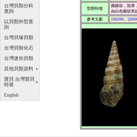
台灣貝類分科
圓錐狀，殼厚
型態特徵
查詢
由白色瘤狀突
參考文獻
100296
、
2000
以貝類外型查
詢
台灣貝塚貝類
台灣貝類化石
台灣迷你貝類
其他貝類資料
寶貝 台灣寶貝
特展
English