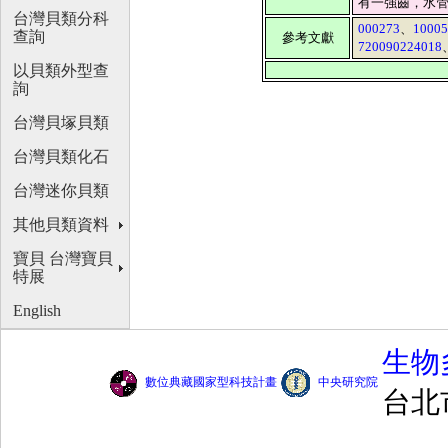
有一強齒，水管
台灣貝類分科
000273
、
1000
查詢
參考文獻
720090224018
以貝類外型查
詢
台灣貝塚貝類
台灣貝類化石
台灣迷你貝類
其他貝類資料
寶貝 台灣寶貝
特展
English
生物
數位典藏國家型科技計畫
中央研究院
台北