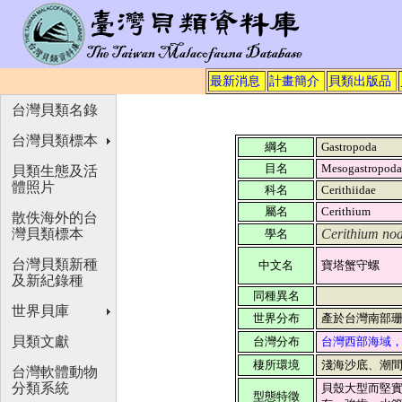
最新消息
計畫簡介
貝類出版品
台灣貝類名錄
台灣貝類標本
綱名
Gastropoda
目名
Mesogastropod
貝類生態及活
體照片
科名
Cerithiidae
屬名
Cerithium
散佚海外的台
灣貝類標本
Cerithium no
學名
台灣貝類新種
中文名
寶塔蟹守螺
及新紀錄種
同種異名
世界貝庫
世界分布
產於台灣南部
貝類文獻
台灣分布
台灣西部海域
棲所環境
淺海沙底、潮
台灣軟體動物
分類系統
貝殼大型而堅
型態特徵