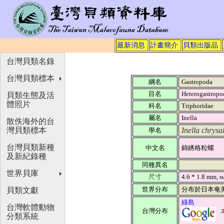
最新消息
計畫簡介
貝類出版品
台灣貝類名錄
台灣貝類標本
綱名
Gastropoda
目名
Heterogastrop
貝類生態及活
體照片
科名
Triphoridae
屬名
Inella
散佚海外的台
灣貝類標本
Inella chrysal
學名
台灣貝類新種
中文名
錦綉格粒螺
及新紀錄種
同種異名
世界貝庫
尺寸
4.6 * 1.8 mm, s
世界分布
分布於日本奄
貝類文獻
綠島
台灣軟體動物
台灣分布
分類系統