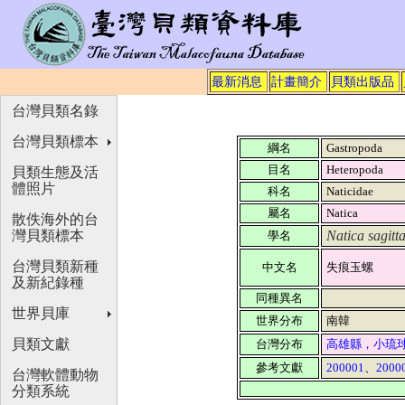
最新消息
計畫簡介
貝類出版品
台灣貝類名錄
台灣貝類標本
綱名
Gastropoda
目名
Heteropoda
貝類生態及活
體照片
科名
Naticidae
屬名
Natica
散佚海外的台
灣貝類標本
Natica sagitt
學名
台灣貝類新種
中文名
失痕玉螺
及新紀錄種
同種異名
世界貝庫
世界分布
南韓
貝類文獻
台灣分布
高雄縣，小琉
參考文獻
200001
、
2000
台灣軟體動物
分類系統