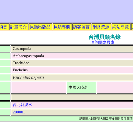
消息
計畫簡介
貝類出版品
貝類專欄
訪客留言
網路資源
網站導覽
台灣貝類名錄
查詢國際貝庫
Gastropoda
Archaeogastropoda
Trochidae
Euchelus
Euchelus aspera
中國大陸名
台北縣淡水
200001
點擊圖片以瀏覽大圖及更多圖片及生態照