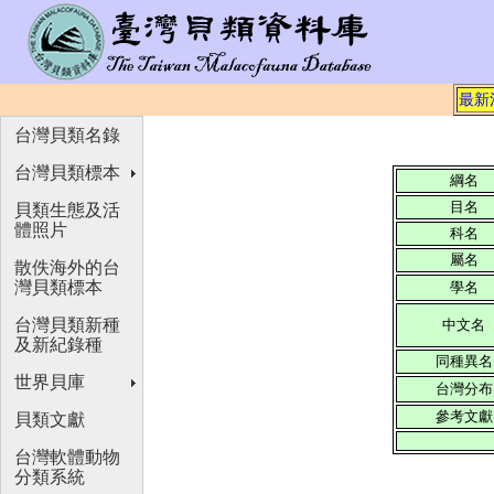
最新
台灣貝類名錄
台灣貝類標本
綱名
目名
貝類生態及活
體照片
科名
屬名
散佚海外的台
灣貝類標本
學名
台灣貝類新種
中文名
及新紀錄種
同種異名
世界貝庫
台灣分布
參考文獻
貝類文獻
台灣軟體動物
分類系統