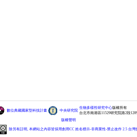
生物多樣性研究中心
版權所有
數位典藏國家型科技計畫
中央研究院
台北市南港區11529研究院路2段128
版權聲明
除另有註明, 本網站之內容皆採用創用CC 姓名標示-非商業性-禁止改作 2.5 台