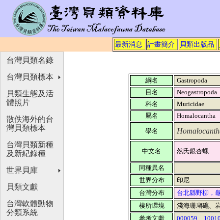
最新消息
計畫簡介
貝類出版品
台灣貝類名錄
台灣貝類標本
綱名
Gastropoda
目名
Neogastropoda
貝類生態及活
體照片
科名
Muricidae
屬名
Homalocantha
散佚海外的台
灣貝類標本
Homalocanth
學名
台灣貝類新種
中文名
然氏銀杏螺
及新紀錄種
同種異名
世界貝庫
世界分布
印尼
貝類文獻
台灣分布
台北縣野柳，
台灣軟體動物
棲所環境
淺海珊瑚礁、
分類系統
參考文獻
000059
、
1001