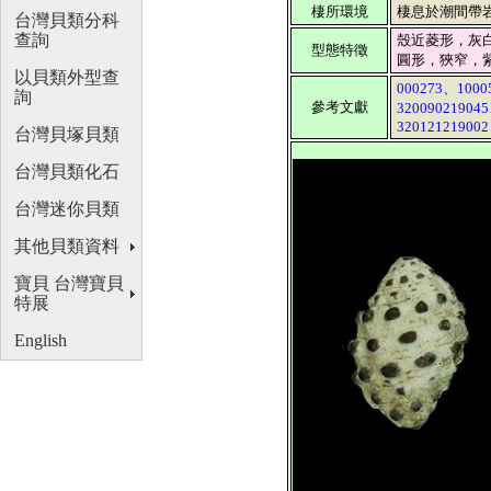
棲所環境
棲息於潮間帶
台灣貝類分科
查詢
殼近菱形，灰
型態特徵
圓形，狹窄，
以貝類外型查
000273
、
1000
詢
參考文獻
320090219045
320121219002
台灣貝塚貝類
台灣貝類化石
台灣迷你貝類
其他貝類資料
寶貝 台灣寶貝
特展
English