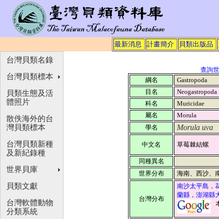
最新消息
計畫簡介
貝類出版品
台灣貝類名錄
查詢
台灣貝類標本
綱名
Gastropoda
目名
Neogastropoda
貝類生態及活
體照片
科名
Muricidae
屬名
Morula
散佚海外的台
灣貝類標本
Morula uva
學名
台灣貝類新種
中文名
草莓棘結螺
及新紀錄種
同種異名
世界貝庫
世界分布
海南、西沙、
貝類文獻
南沙太平島，
蘭縣，澎湖縣
台灣分布
台灣軟體動物
分類系統