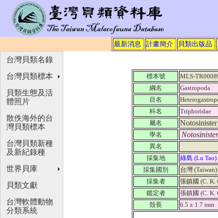
最新消息
計畫簡介
貝類出版品
台灣貝類名錄
台灣貝類標本
標本號
MLS-TR0008
綱名
Gastropoda
貝類生態及活
目名
Heterogastro
體照片
科名
Triphoridae
散佚海外的台
Notosinister
屬名
灣貝類標本
Notosiniste
學名
台灣貝類新種
異名
及新紀錄種
採集地
綠島 (Lu Tao
世界貝庫
採集國別
台灣 (Taiwan
採集者
張鎮國 (C. K. 
貝類文獻
鑑定者
張鎮國 (C. K. 
台灣軟體動物
殼長
6.5 x 1.7 mm
分類系統