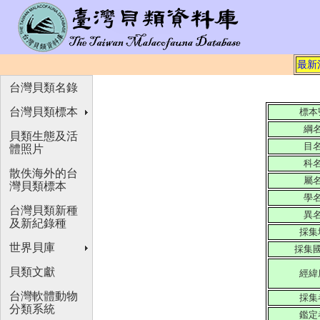
最新
台灣貝類名錄
台灣貝類標本
標本
綱
貝類生態及活
目
體照片
科
散佚海外的台
屬
灣貝類標本
學
台灣貝類新種
異
及新紀錄種
採集
世界貝庫
採集
貝類文獻
經緯
台灣軟體動物
採集
分類系統
鑑定