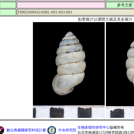
長
參考文獻
註
THM20080424SBL-001-003-001
點擊圖片以瀏覽大圖及更多圖片
生物多樣性研究中心
版權所有
數位典藏國家型科技計畫
中央研究院
台北市南港區11529研究院路2段128