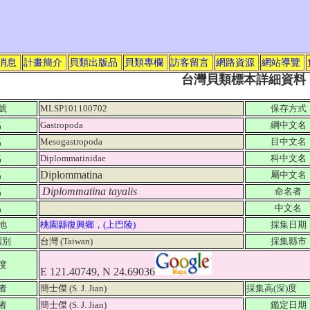
消息
計畫簡介
貝類出版品
貝類專欄
訪客留言
網路資源
網站導覽
台灣貝類標本詳細資料
號
MLSP101100702
保存方式
名
Gastropoda
綱中文名
名
Mesogastropoda
目中文名
名
Diplommatinidae
科中文名
Diplommatina
名
屬中文名
Diplommatina tayalis
名
命名者
名
中文名
地
桃園縣復興鄉，(上巴陵)
採集日期
國別
台灣 (Taiwan)
採集縣市
度
E 121.40749, N 24.69036
者
簡士傑 (S. J. Jian)
採集高(深)度
者
簡士傑 (S. J. Jian)
鑑定日期