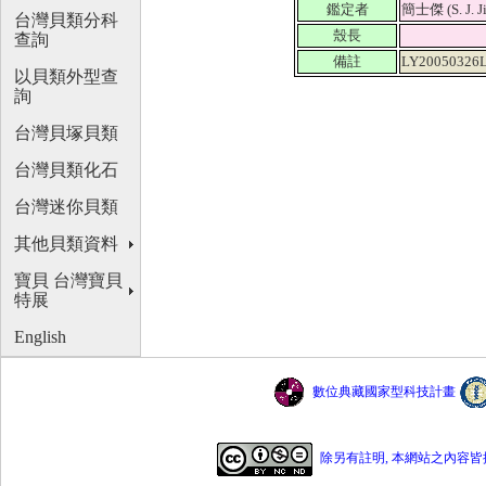
鑑定者
簡士傑 (S. J. J
台灣貝類分科
殼長
查詢
備註
LY20050326
以貝類外型查
詢
台灣貝塚貝類
台灣貝類化石
台灣迷你貝類
其他貝類資料
寶貝 台灣寶貝
特展
English
數位典藏國家型科技計畫
除另有註明, 本網站之內容皆採