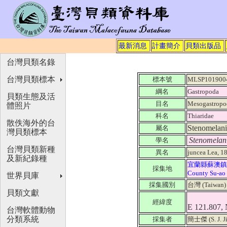
最新消息
計畫簡介
貝類出版品
台灣貝類名錄
台灣貝類標本
標本號
MLSP101900
綱名
Gastropoda
貝類生態及活
目名
Mesogastropo
體照片
科名
Thiaridae
散佚海外的台
Stenomelan
屬名
灣貝類標本
Stenomelani
學名
台灣貝類新種
異名
juncea Lea, 
及新紀錄種
宜蘭縣蘇澳鎮，
採集地
County Su-ao
世界貝庫
採集國別
台灣 (Taiwan
貝類文獻
經緯度
E 121.807,
台灣軟體動物
分類系統
採集者
簡士傑 (S. J. J